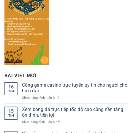
BÀI VIẾT MỚI
Cổng game casino trực tuyến uy tín cho người chơi
16
hiện đại
Th4
ở
Chức năng bình luận bị tắt
Cổng
game
Xem bóng đá trực tiếp tốc độ cao cùng nền tảng
15
casino
ổn định, tiện lợi
Th4
trực
ở
Chức năng bình luận bị tắt
tuyến
Xem
uy
bóng
tín