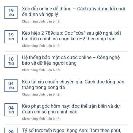
Các
hạn
chính
chơi
sảnh
Xóc đĩa online dễ thắng – Cách xây dựng lối chơi
–
xác
19
hiện
nổ
Cách
ổn định và hợp lý
và
đại
Th3
hũ
xây
đầy
ở
Chức năng bình luận bị tắt
dễ
dựng
đủ
Xóc
trúng
tư
nhất
đĩa
Kèo hiệp 2 789club: Đọc “cửa” sau giờ nghỉ, bắt
lớn
duy
19
online
–
bài điều chỉnh và chọn kèo H2 theo nhịp trận
theo
Th3
dễ
Tiêu
dõi
ở
Chức năng bình luận bị tắt
thắng
chí
ổn
Kèo
–
lựa
định
hiệp
Hệ thống bảo mật cá cược online – Công nghệ
Cách
chọn
10
hơn
2
xây
bảo vệ dữ liệu người dùng
cho
theo
Th3
789club:
dựng
người
thời
ở
Chức năng bình luận bị tắt
Đọc
lối
chơi
gian
Hệ
“cửa”
chơi
2026
thống
Kèo tài xỉu chuẩn chuyên gia: Cách đọc tổng bàn
sau
ổn
04
bảo
giờ
thắng trong bóng đá
định
Th3
mật
nghỉ,
và
ở
Chức năng bình luận bị tắt
cá
bắt
hợp
Kèo
cược
bài
lý
tài
Kèo phạt góc hôm nay: đọc thế trận biên và dự
online
điều
04
xỉu
–
đoán chỉ số phụ chính xác
chỉnh
Th3
chuẩn
Công
và
ở
Chức năng bình luận bị tắt
chuyên
nghệ
chọn
Kèo
gia:
bảo
kèo
phạt
Tỷ số trực tiếp Ngoại hạng Anh: Bám theo phút,
Cách
vệ
28
H2