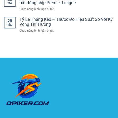
góc
đọc
bắt đúng nhịp Premier League
dữ
theo
Th2
hôm
tổng
liệu
nhịp
ở
Chức năng bình luận bị tắt
nay:
bàn
người
trận
Tỷ
đọc
thắng
dùng
số
Tỷ Lệ Thắng Kèo – Thước Đo Hiệu Suất So Với Kỳ
thế
trong
28
trực
trận
Vọng Thị Trường
bóng
Th2
tiếp
biên
đá
ở
Chức năng bình luận bị tắt
Ngoại
và
Tỷ
hạng
dự
Lệ
Anh:
đoán
Thắng
Bám
chỉ
Kèo
theo
số
–
phút,
phụ
Thước
bắt
chính
Đo
đúng
xác
Hiệu
nhịp
Suất
Premier
So
League
Với
Kỳ
Vọng
Thị
Trường