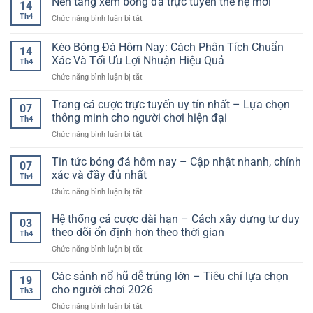
Nền tảng xem bóng đá trực tuyến thế hệ mới
14
đá
cho
Th4
ở
Chức năng bình luận bị tắt
trực
người
Nền
tiếp
chơi
tảng
Kèo Bóng Đá Hôm Nay: Cách Phân Tích Chuẩn
tốc
hiện
14
xem
độ
Xác Và Tối Ưu Lợi Nhuận Hiệu Quả
đại
Th4
bóng
cao
ở
Chức năng bình luận bị tắt
đá
cùng
Kèo
trực
nền
Bóng
tuyến
Trang cá cược trực tuyến uy tín nhất – Lựa chọn
tảng
07
Đá
thế
thông minh cho người chơi hiện đại
ổn
Th4
Hôm
hệ
định,
ở
Chức năng bình luận bị tắt
Nay:
mới
tiện
Trang
Cách
lợi
cá
Tin tức bóng đá hôm nay – Cập nhật nhanh, chính
Phân
07
cược
Tích
xác và đầy đủ nhất
Th4
trực
Chuẩn
ở
Chức năng bình luận bị tắt
tuyến
Xác
Tin
uy
Và
tức
Hệ thống cá cược dài hạn – Cách xây dựng tư duy
tín
Tối
03
bóng
nhất
theo dõi ổn định hơn theo thời gian
Ưu
Th4
đá
–
Lợi
ở
Chức năng bình luận bị tắt
hôm
Lựa
Nhuận
Hệ
nay
chọn
Hiệu
thống
Các sảnh nổ hũ dễ trúng lớn – Tiêu chí lựa chọn
–
thông
19
Quả
cá
Cập
cho người chơi 2026
minh
Th3
cược
nhật
cho
ở
Chức năng bình luận bị tắt
dài
nhanh,
người