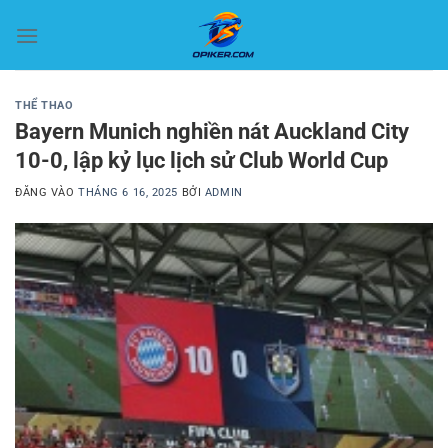
Bỏ
qua
nội
dung
THỂ THAO
Bayern Munich nghiền nát Auckland City
10-0, lập kỷ lục lịch sử Club World Cup
ĐĂNG VÀO
THÁNG 6 16, 2025
BỞI
ADMIN