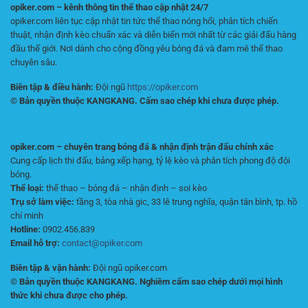
opiker.com – kênh thông tin thể thao cập nhật 24/7
opiker.com liên tục cập nhật tin tức thể thao nóng hổi, phân tích chiến
thuật, nhận định kèo chuẩn xác và diễn biến mới nhất từ các giải đấu hàng
đầu thế giới. Nơi dành cho cộng đồng yêu bóng đá và đam mê thể thao
chuyên sâu.
Biên tập & điều hành:
Đội ngũ
https://opiker.com
© Bản quyền thuộc KANGKANG. Cấm sao chép khi chưa được phép.
opiker.com – chuyên trang bóng đá & nhận định trận đấu chính xác
Cung cấp lịch thi đấu, bảng xếp hạng, tỷ lệ kèo và phân tích phong độ đội
bóng.
Thể loại:
thể thao – bóng đá – nhận định – soi kèo
Trụ sở làm việc:
tầng 3, tòa nhà gic, 33 lê trung nghĩa, quận tân bình, tp. hồ
chí minh
Hotline:
0902.456.839
Email hỗ trợ:
contact@opiker.com
Biên tập & vận hành:
Đội ngũ opiker.com
© Bản quyền thuộc KANGKANG. Nghiêm cấm sao chép dưới mọi hình
thức khi chưa được cho phép.