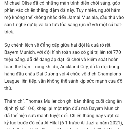
Michael Olise đã có những màn trình diễn chói sáng, góp
phần vào chiến thắng đậm đà này. Tuy nhiên, người hâm
mộ không thể không nhắc đến Jamal Musiala, cầu thủ vào
sân từ ghế dự bị và lập tức tỏa sáng rực rỡ với một cú hat-
trick.
Sự chênh lệch về đẳng cấp giữa hai đội là quá rõ rệt.
Bayern Munich, với đội hình toàn sao có giá trị lên tới 770
triệu bảng, đã dễ dàng áp đặt lối chơi và kiểm soát hoàn
toàn thế trận. Trong khi đó, Auckland City, dù là đội bóng
hàng đầu châu Đại Dương với 4 chức vô địch Champions
League liên tiếp, vẫn không thể sánh kịp sức mạnh của đối
thủ.
Thậm chí, Thomas Muller còn ghi bàn thắng cuối cùng ấn
định tỷ số 10-0, khép lại một trận đấu mà Bayern Munich
đã thể hiện sức mạnh tuyệt đối. Chiến thắng này vượt xa
kỷ lục trước đó của Al Hilal (6-1 trước Al Jazira năm 2021),