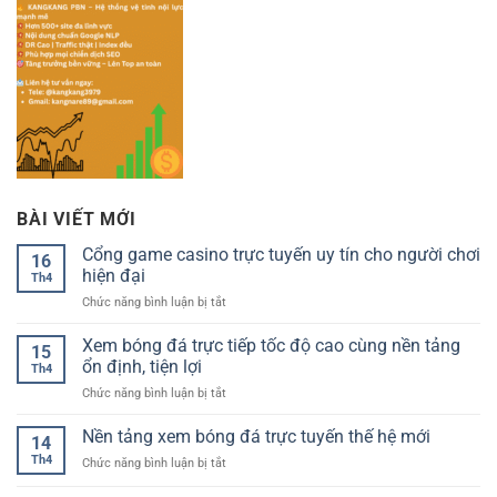
BÀI VIẾT MỚI
Cổng game casino trực tuyến uy tín cho người chơi
16
hiện đại
Th4
ở
Chức năng bình luận bị tắt
Cổng
game
Xem bóng đá trực tiếp tốc độ cao cùng nền tảng
15
casino
ổn định, tiện lợi
Th4
trực
ở
Chức năng bình luận bị tắt
tuyến
Xem
uy
bóng
Nền tảng xem bóng đá trực tuyến thế hệ mới
tín
14
đá
cho
Th4
ở
Chức năng bình luận bị tắt
trực
người
Nền
tiếp
chơi