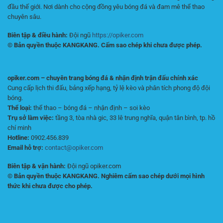
đầu thế giới. Nơi dành cho cộng đồng yêu bóng đá và đam mê thể thao
chuyên sâu.
Biên tập & điều hành:
Đội ngũ
https://opiker.com
© Bản quyền thuộc KANGKANG. Cấm sao chép khi chưa được phép.
opiker.com – chuyên trang bóng đá & nhận định trận đấu chính xác
Cung cấp lịch thi đấu, bảng xếp hạng, tỷ lệ kèo và phân tích phong độ đội
bóng.
Thể loại:
thể thao – bóng đá – nhận định – soi kèo
Trụ sở làm việc:
tầng 3, tòa nhà gic, 33 lê trung nghĩa, quận tân bình, tp. hồ
chí minh
Hotline:
0902.456.839
Email hỗ trợ:
contact@opiker.com
Biên tập & vận hành:
Đội ngũ opiker.com
© Bản quyền thuộc KANGKANG. Nghiêm cấm sao chép dưới mọi hình
thức khi chưa được cho phép.