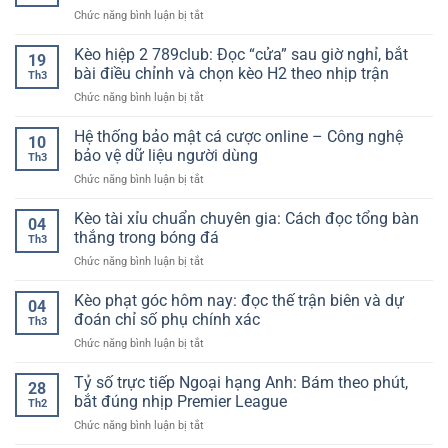
hũ
xây
đầy
ở
Chức năng bình luận bị tắt
dễ
dựng
đủ
Xóc
trúng
tư
nhất
đĩa
Kèo hiệp 2 789club: Đọc “cửa” sau giờ nghỉ, bắt
lớn
duy
19
online
–
bài điều chỉnh và chọn kèo H2 theo nhịp trận
theo
Th3
dễ
Tiêu
dõi
ở
Chức năng bình luận bị tắt
thắng
chí
ổn
Kèo
–
lựa
định
hiệp
Hệ thống bảo mật cá cược online – Công nghệ
Cách
chọn
10
hơn
2
xây
bảo vệ dữ liệu người dùng
cho
theo
Th3
789club:
dựng
người
thời
ở
Chức năng bình luận bị tắt
Đọc
lối
chơi
gian
Hệ
“cửa”
chơi
2026
thống
Kèo tài xỉu chuẩn chuyên gia: Cách đọc tổng bàn
sau
ổn
04
bảo
giờ
thắng trong bóng đá
định
Th3
mật
nghỉ,
và
ở
Chức năng bình luận bị tắt
cá
bắt
hợp
Kèo
cược
bài
lý
tài
Kèo phạt góc hôm nay: đọc thế trận biên và dự
online
điều
04
xỉu
–
đoán chỉ số phụ chính xác
chỉnh
Th3
chuẩn
Công
và
ở
Chức năng bình luận bị tắt
chuyên
nghệ
chọn
Kèo
gia:
bảo
kèo
phạt
Tỷ số trực tiếp Ngoại hạng Anh: Bám theo phút,
Cách
vệ
28
H2
góc
đọc
bắt đúng nhịp Premier League
dữ
theo
Th2
hôm
tổng
liệu
nhịp
ở
Chức năng bình luận bị tắt
nay:
bàn
người
trận
Tỷ
đọc
thắng