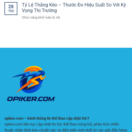
dùng
số
Tỷ Lệ Thắng Kèo – Thước Đo Hiệu Suất So Với Kỳ
thế
trong
28
trực
trận
Vọng Thị Trường
bóng
Th2
tiếp
biên
đá
ở
Chức năng bình luận bị tắt
Ngoại
và
Tỷ
hạng
dự
Lệ
Anh:
đoán
Thắng
Bám
chỉ
Kèo
theo
số
–
phút,
phụ
Thước
bắt
chính
Đo
đúng
xác
Hiệu
nhịp
Suất
Premier
So
League
Với
Kỳ
Vọng
Thị
Trường
opiker.com – kênh thông tin thể thao cập nhật 24/7
opiker.com liên tục cập nhật tin tức thể thao nóng hổi, phân tích chiến
thuật, nhận định kèo chuẩn xác và diễn biến mới nhất từ các giải đấu hàng