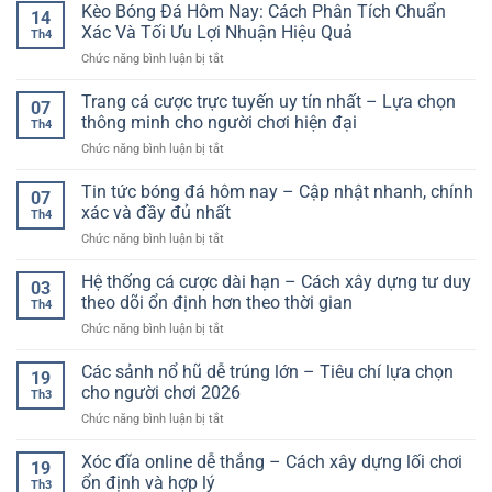
tảng
Kèo Bóng Đá Hôm Nay: Cách Phân Tích Chuẩn
tốc
hiện
14
xem
độ
Xác Và Tối Ưu Lợi Nhuận Hiệu Quả
đại
Th4
bóng
cao
ở
Chức năng bình luận bị tắt
đá
cùng
Kèo
trực
nền
Bóng
tuyến
Trang cá cược trực tuyến uy tín nhất – Lựa chọn
tảng
07
Đá
thế
thông minh cho người chơi hiện đại
ổn
Th4
Hôm
hệ
định,
ở
Chức năng bình luận bị tắt
Nay:
mới
tiện
Trang
Cách
lợi
cá
Tin tức bóng đá hôm nay – Cập nhật nhanh, chính
Phân
07
cược
Tích
xác và đầy đủ nhất
Th4
trực
Chuẩn
ở
Chức năng bình luận bị tắt
tuyến
Xác
Tin
uy
Và
tức
Hệ thống cá cược dài hạn – Cách xây dựng tư duy
tín
Tối
03
bóng
nhất
theo dõi ổn định hơn theo thời gian
Ưu
Th4
đá
–
Lợi
ở
Chức năng bình luận bị tắt
hôm
Lựa
Nhuận
Hệ
nay
chọn
Hiệu
thống
Các sảnh nổ hũ dễ trúng lớn – Tiêu chí lựa chọn
–
thông
19
Quả
cá
Cập
cho người chơi 2026
minh
Th3
cược
nhật
cho
ở
Chức năng bình luận bị tắt
dài
nhanh,
người
Các
hạn
chính
chơi
sảnh
Xóc đĩa online dễ thắng – Cách xây dựng lối chơi
–
xác
19
hiện
nổ
Cách
ổn định và hợp lý
và
đại
Th3