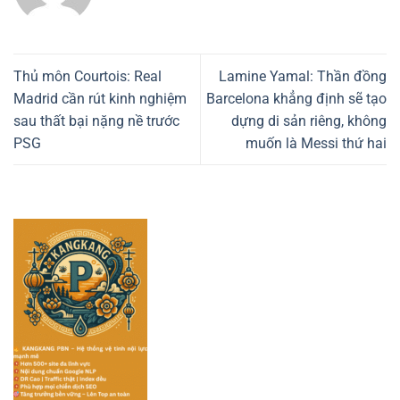
Thủ môn Courtois: Real
Lamine Yamal: Thần đồng
Madrid cần rút kinh nghiệm
Barcelona khẳng định sẽ tạo
sau thất bại nặng nề trước
dựng di sản riêng, không
PSG
muốn là Messi thứ hai