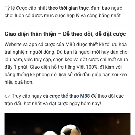
Tỷ lệ được cập nhật
theo thời gian thực
, đảm bảo người
chơi luôn có được mức cược hợp lý và công bằng nhất.
Giao diện thân thiện – Dễ theo dõi, dễ đặt cược
Website và app cá cược của M88 được thiết kế tối ưu hóa
trải nghiệm người dùng. Dù bạn là người mới hay dân chơi
lâu năm, việc truy cập, chọn kèo và đặt cược chỉ mất chưa
đầy 1 phút. Giao diện hỗ trợ tiếng Việt 100%, đi kèm với
bảng thống kê phong độ, lịch sử đối đầu giúp bạn soi kèo
hiệu quả hơn.
👉 Truy cập ngay
cá cược thể thao M88
để theo dõi các
trận đấu hot nhất và đặt cược ngay hôm nay!