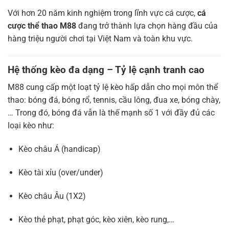
Với hơn 20 năm kinh nghiệm trong lĩnh vực cá cược,
cá
cược thể thao M88
đang trở thành lựa chọn hàng đầu của
hàng triệu người chơi tại Việt Nam và toàn khu vực.
Hệ thống kèo đa dạng – Tỷ lệ cạnh tranh cao
M88 cung cấp một loạt tỷ lệ kèo hấp dẫn cho mọi môn thể
thao: bóng đá, bóng rổ, tennis, cầu lông, đua xe, bóng chày,
… Trong đó, bóng đá vẫn là thế mạnh số 1 với đầy đủ các
loại kèo như:
Kèo châu Á (handicap)
Kèo tài xỉu (over/under)
Kèo châu Âu (1X2)
Kèo thẻ phạt, phạt góc, kèo xiên, kèo rung,…