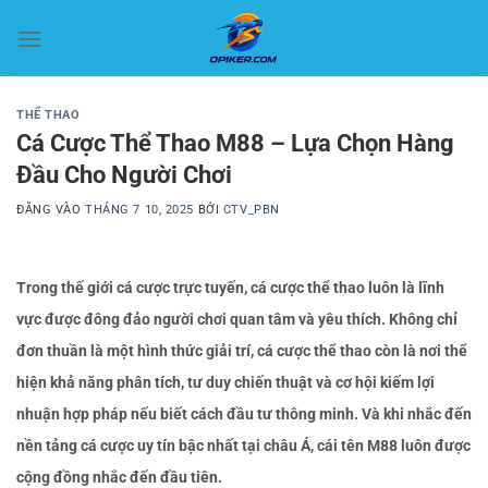
Bỏ
qua
nội
dung
THỂ THAO
Cá Cược Thể Thao M88 – Lựa Chọn Hàng
Đầu Cho Người Chơi
ĐĂNG VÀO
THÁNG 7 10, 2025
BỞI
CTV_PBN
Trong thế giới cá cược trực tuyến,
cá cược thể thao
luôn là lĩnh
vực được đông đảo người chơi quan tâm và yêu thích. Không chỉ
đơn thuần là một hình thức giải trí, cá cược thể thao còn là nơi thể
hiện khả năng phân tích, tư duy chiến thuật và cơ hội kiếm lợi
nhuận hợp pháp nếu biết cách đầu tư thông minh. Và khi nhắc đến
nền tảng cá cược uy tín bậc nhất tại châu Á, cái tên
M88
luôn được
cộng đồng nhắc đến đầu tiên.