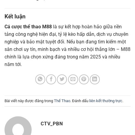
Kết luận
Cá cược thể thao M88
là sự kết hợp hoàn hảo giữa nền
tảng công nghệ hiện đại, tỷ lệ kèo hấp dẫn, dịch vụ chuyên
nghiệp và bảo mật tuyệt đối. Nếu bạn đang tìm kiếm một
sân chơi uy tín, minh bạch và nhiều cơ hội thắng lớn – M88
chính là lựa chọn xứng đáng trong năm 2025 và nhiều
năm tới.
Bài viết này được đăng trong
Thể Thao
. Đánh dấu
liên kết thường trực
.
CTV_PBN