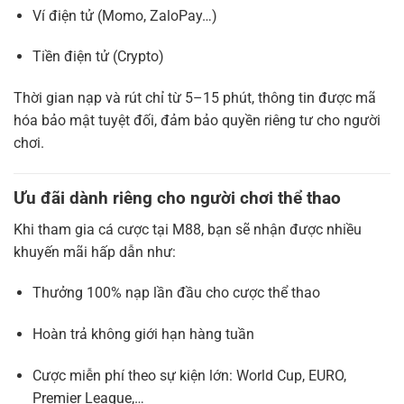
Ví điện tử (Momo, ZaloPay…)
Tiền điện tử (Crypto)
Thời gian nạp và rút chỉ từ 5–15 phút, thông tin được mã
hóa bảo mật tuyệt đối, đảm bảo quyền riêng tư cho người
chơi.
Ưu đãi dành riêng cho người chơi thể thao
Khi tham gia cá cược tại M88, bạn sẽ nhận được nhiều
khuyến mãi hấp dẫn như:
Thưởng 100% nạp lần đầu cho cược thể thao
Hoàn trả không giới hạn hàng tuần
Cược miễn phí theo sự kiện lớn: World Cup, EURO,
Premier League,…