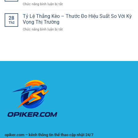
tổng
liệu
nhịp
ở
Chức năng bình luận bị tắt
nay:
bàn
người
trận
Tỷ
đọc
thắng
dùng
số
Tỷ Lệ Thắng Kèo – Thước Đo Hiệu Suất So Với Kỳ
thế
trong
28
trực
trận
Vọng Thị Trường
bóng
Th2
tiếp
biên
đá
ở
Chức năng bình luận bị tắt
Ngoại
và
Tỷ
hạng
dự
Lệ
Anh:
đoán
Thắng
Bám
chỉ
Kèo
theo
số
–
phút,
phụ
Thước
bắt
chính
Đo
đúng
xác
Hiệu
nhịp
Suất
Premier
So
League
Với
Kỳ
Vọng
Thị
Trường
opiker.com – kênh thông tin thể thao cập nhật 24/7