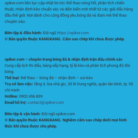
opiker.com liên tục cập nhật tin tức thể thao nóng hổi, phân tích chiến
thuật, nhận định kèo chuẩn xác và diễn biến mới nhất từ các giải đấu hàng
đầu thế giới. Nơi dành cho cộng đồng yêu bóng đá và đam mê thể thao
chuyên sâu.
Biên tập & điều hành:
Đội ngũ
https://opiker.com
© Bản quyền thuộc KANGKANG. Cấm sao chép khi chưa được phép.
opiker.com – chuyên trang bóng đá & nhận định trận đấu chính xác
Cung cấp lịch thi đấu, bảng xếp hạng, tỷ lệ kèo và phân tích phong độ đội
bóng.
Thể loại:
thể thao – bóng đá – nhận định – soi kèo
Trụ sở làm việc:
tầng 3, tòa nhà gic, 33 lê trung nghĩa, quận tân bình, tp. hồ
chí minh
Hotline:
0902.456.839
Email hỗ trợ:
contact@opiker.com
Biên tập & vận hành:
Đội ngũ opiker.com
© Bản quyền thuộc KANGKANG. Nghiêm cấm sao chép dưới mọi hình
thức khi chưa được cho phép.