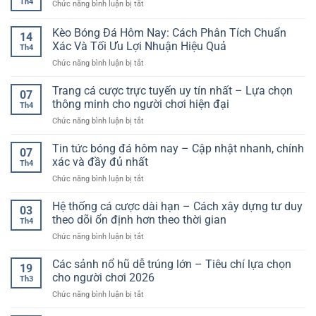
Th4
ở
Chức năng bình luận bị tắt
trực
người
Nền
tiếp
chơi
tảng
Kèo Bóng Đá Hôm Nay: Cách Phân Tích Chuẩn
tốc
hiện
14
xem
độ
Xác Và Tối Ưu Lợi Nhuận Hiệu Quả
đại
Th4
bóng
cao
ở
Chức năng bình luận bị tắt
đá
cùng
Kèo
trực
nền
Bóng
tuyến
Trang cá cược trực tuyến uy tín nhất – Lựa chọn
tảng
07
Đá
thế
thông minh cho người chơi hiện đại
ổn
Th4
Hôm
hệ
định,
ở
Chức năng bình luận bị tắt
Nay:
mới
tiện
Trang
Cách
lợi
cá
Tin tức bóng đá hôm nay – Cập nhật nhanh, chính
Phân
07
cược
Tích
xác và đầy đủ nhất
Th4
trực
Chuẩn
ở
Chức năng bình luận bị tắt
tuyến
Xác
Tin
uy
Và
tức
Hệ thống cá cược dài hạn – Cách xây dựng tư duy
tín
Tối
03
bóng
nhất
theo dõi ổn định hơn theo thời gian
Ưu
Th4
đá
–
Lợi
ở
Chức năng bình luận bị tắt
hôm
Lựa
Nhuận
Hệ
nay
chọn
Hiệu
thống
Các sảnh nổ hũ dễ trúng lớn – Tiêu chí lựa chọn
–
thông
19
Quả
cá
Cập
cho người chơi 2026
minh
Th3
cược
nhật
cho
ở
Chức năng bình luận bị tắt
dài
nhanh,
người
Các
hạn
chính
chơi