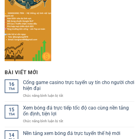
BÀI VIẾT MỚI
Cổng game casino trực tuyến uy tín cho người chơi
16
hiện đại
Th4
ở
Chức năng bình luận bị tắt
Cổng
game
Xem bóng đá trực tiếp tốc độ cao cùng nền tảng
15
casino
ổn định, tiện lợi
Th4
trực
ở
Chức năng bình luận bị tắt
tuyến
Xem
uy
bóng
Nền tảng xem bóng đá trực tuyến thế hệ mới
tín
14
đá
cho