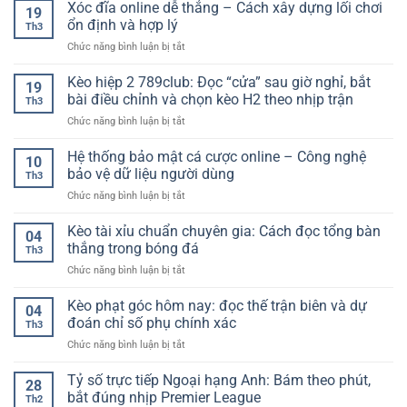
sảnh
Xóc đĩa online dễ thắng – Cách xây dựng lối chơi
–
xác
19
hiện
nổ
Cách
ổn định và hợp lý
và
đại
Th3
hũ
xây
đầy
ở
Chức năng bình luận bị tắt
dễ
dựng
đủ
Xóc
trúng
tư
nhất
đĩa
Kèo hiệp 2 789club: Đọc “cửa” sau giờ nghỉ, bắt
lớn
duy
19
online
–
bài điều chỉnh và chọn kèo H2 theo nhịp trận
theo
Th3
dễ
Tiêu
dõi
ở
Chức năng bình luận bị tắt
thắng
chí
ổn
Kèo
–
lựa
định
hiệp
Hệ thống bảo mật cá cược online – Công nghệ
Cách
chọn
10
hơn
2
xây
bảo vệ dữ liệu người dùng
cho
theo
Th3
789club:
dựng
người
thời
ở
Chức năng bình luận bị tắt
Đọc
lối
chơi
gian
Hệ
“cửa”
chơi
2026
thống
Kèo tài xỉu chuẩn chuyên gia: Cách đọc tổng bàn
sau
ổn
04
bảo
giờ
thắng trong bóng đá
định
Th3
mật
nghỉ,
và
ở
Chức năng bình luận bị tắt
cá
bắt
hợp
Kèo
cược
bài
lý
tài
Kèo phạt góc hôm nay: đọc thế trận biên và dự
online
điều
04
xỉu
–
đoán chỉ số phụ chính xác
chỉnh
Th3
chuẩn
Công
và
ở
Chức năng bình luận bị tắt
chuyên
nghệ
chọn
Kèo
gia:
bảo
kèo
phạt
Tỷ số trực tiếp Ngoại hạng Anh: Bám theo phút,
Cách
vệ
28
H2
góc
đọc
bắt đúng nhịp Premier League
dữ
theo
Th2
hôm