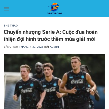
Bỏ
qua
nội
dung
THỂ THAO
Chuyển nhượng Serie A: Cuộc đua hoàn
thiện đội hình trước thềm mùa giải mới
ĐĂNG VÀO
THÁNG 7 30, 2025
BỞI
ADMIN