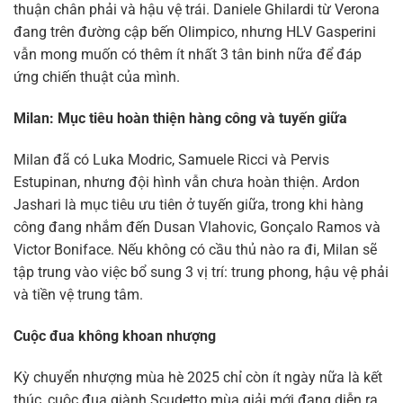
thuận chân phải và hậu vệ trái. Daniele Ghilardi từ Verona
đang trên đường cập bến Olimpico, nhưng HLV Gasperini
vẫn mong muốn có thêm ít nhất 3 tân binh nữa để đáp
ứng chiến thuật của mình.
Milan: Mục tiêu hoàn thiện hàng công và tuyến giữa
Milan đã có Luka Modric, Samuele Ricci và Pervis
Estupinan, nhưng đội hình vẫn chưa hoàn thiện. Ardon
Jashari là mục tiêu ưu tiên ở tuyến giữa, trong khi hàng
công đang nhắm đến Dusan Vlahovic, Gonçalo Ramos và
Victor Boniface. Nếu không có cầu thủ nào ra đi, Milan sẽ
tập trung vào việc bổ sung 3 vị trí: trung phong, hậu vệ phải
và tiền vệ trung tâm.
Cuộc đua không khoan nhượng
Kỳ chuyển nhượng mùa hè 2025 chỉ còn ít ngày nữa là kết
thúc, cuộc đua giành Scudetto mùa giải mới đang diễn ra