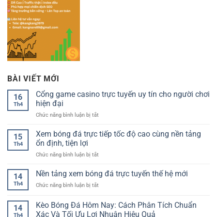
BÀI VIẾT MỚI
Cổng game casino trực tuyến uy tín cho người chơi
16
hiện đại
Th4
ở
Chức năng bình luận bị tắt
Cổng
game
Xem bóng đá trực tiếp tốc độ cao cùng nền tảng
15
casino
ổn định, tiện lợi
Th4
trực
ở
Chức năng bình luận bị tắt
tuyến
Xem
uy
bóng
Nền tảng xem bóng đá trực tuyến thế hệ mới
tín
14
đá
cho
Th4
ở
Chức năng bình luận bị tắt
trực
người
Nền
tiếp
chơi
tảng
Kèo Bóng Đá Hôm Nay: Cách Phân Tích Chuẩn
tốc
hiện
14
xem
độ
Xác Và Tối Ưu Lợi Nhuận Hiệu Quả
đại
Th4