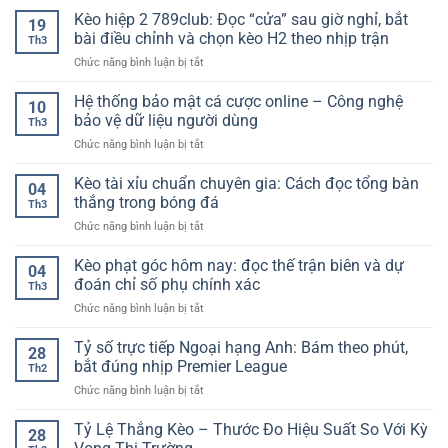
tư
nhất
đĩa
Kèo hiệp 2 789club: Đọc “cửa” sau giờ nghỉ, bắt
lớn
duy
19
online
–
bài điều chỉnh và chọn kèo H2 theo nhịp trận
theo
Th3
dễ
Tiêu
dõi
ở
Chức năng bình luận bị tắt
thắng
chí
ổn
Kèo
–
lựa
định
hiệp
Hệ thống bảo mật cá cược online – Công nghệ
Cách
chọn
10
hơn
2
xây
bảo vệ dữ liệu người dùng
cho
theo
Th3
789club:
dựng
người
thời
ở
Chức năng bình luận bị tắt
Đọc
lối
chơi
gian
Hệ
“cửa”
chơi
2026
thống
Kèo tài xỉu chuẩn chuyên gia: Cách đọc tổng bàn
sau
ổn
04
bảo
giờ
thắng trong bóng đá
định
Th3
mật
nghỉ,
và
ở
Chức năng bình luận bị tắt
cá
bắt
hợp
Kèo
cược
bài
lý
tài
Kèo phạt góc hôm nay: đọc thế trận biên và dự
online
điều
04
xỉu
–
đoán chỉ số phụ chính xác
chỉnh
Th3
chuẩn
Công
và
ở
Chức năng bình luận bị tắt
chuyên
nghệ
chọn
Kèo
gia:
bảo
kèo
phạt
Tỷ số trực tiếp Ngoại hạng Anh: Bám theo phút,
Cách
vệ
28
H2
góc
đọc
bắt đúng nhịp Premier League
dữ
theo
Th2
hôm
tổng
liệu
nhịp
ở
Chức năng bình luận bị tắt
nay:
bàn
người
trận
Tỷ
đọc
thắng
dùng
số
Tỷ Lệ Thắng Kèo – Thước Đo Hiệu Suất So Với Kỳ
thế
trong
28
trực
trận
bóng