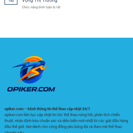
Vọng Thị Trường
Th2
tiếp
biên
đá
ở
Chức năng bình luận bị tắt
Ngoại
và
Tỷ
hạng
dự
Lệ
Anh:
đoán
Thắng
Bám
chỉ
Kèo
theo
số
–
phút,
phụ
Thước
bắt
chính
Đo
đúng
xác
Hiệu
nhịp
Suất
Premier
So
League
Với
Kỳ
Vọng
Thị
Trường
opiker.com – kênh thông tin thể thao cập nhật 24/7
opiker.com liên tục cập nhật tin tức thể thao nóng hổi, phân tích chiến
thuật, nhận định kèo chuẩn xác và diễn biến mới nhất từ các giải đấu hàng
đầu thế giới. Nơi dành cho cộng đồng yêu bóng đá và đam mê thể thao
chuyên sâu.