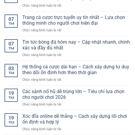
bóng
cao
ở
Chức năng bình luận bị tắt
đá
cùng
Kèo
trực
nền
Bóng
tuyến
Trang cá cược trực tuyến uy tín nhất – Lựa chọn
tảng
07
Đá
thế
thông minh cho người chơi hiện đại
ổn
Th4
Hôm
hệ
định,
ở
Chức năng bình luận bị tắt
Nay:
mới
tiện
Trang
Cách
lợi
cá
Tin tức bóng đá hôm nay – Cập nhật nhanh, chính
Phân
07
cược
Tích
xác và đầy đủ nhất
Th4
trực
Chuẩn
ở
Chức năng bình luận bị tắt
tuyến
Xác
Tin
uy
Và
tức
Hệ thống cá cược dài hạn – Cách xây dựng tư duy
tín
Tối
03
bóng
nhất
theo dõi ổn định hơn theo thời gian
Ưu
Th4
đá
–
Lợi
ở
Chức năng bình luận bị tắt
hôm
Lựa
Nhuận
Hệ
nay
chọn
Hiệu
thống
Các sảnh nổ hũ dễ trúng lớn – Tiêu chí lựa chọn
–
thông
19
Quả
cá
Cập
cho người chơi 2026
minh
Th3
cược
nhật
cho
ở
Chức năng bình luận bị tắt
dài
nhanh,
người
Các
hạn
chính
chơi
sảnh
Xóc đĩa online dễ thắng – Cách xây dựng lối chơi
–
xác
19
hiện
nổ
Cách
ổn định và hợp lý
và
đại
Th3
hũ
xây
đầy
ở
Chức năng bình luận bị tắt
dễ
dựng
đủ
Xóc
trúng