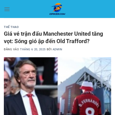
Bỏ
qua
nội
dung
THỂ THAO
Giá vé trận đấu Manchester United tăng
vọt: Sóng gió ập đến Old Trafford?
ĐĂNG VÀO
THÁNG 6 20, 2025
BỞI
ADMIN