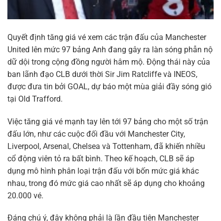
Quyết định tăng giá vé xem các trận đấu của Manchester
United lên mức 97 bảng Anh đang gây ra làn sóng phẫn nộ
dữ dội trong cộng đồng người hâm mộ. Động thái này của
ban lãnh đạo CLB dưới thời Sir Jim Ratcliffe và INEOS,
được đưa tin bởi GOAL, dự báo một mùa giải đầy sóng gió
tại Old Trafford.
Việc tăng giá vé mạnh tay lên tới 97 bảng cho một số trận
đấu lớn, như các cuộc đối đầu với Manchester City,
Liverpool, Arsenal, Chelsea và Tottenham, đã khiến nhiều
cổ động viên tỏ ra bất bình. Theo kế hoạch, CLB sẽ áp
dụng mô hình phân loại trận đấu với bốn mức giá khác
nhau, trong đó mức giá cao nhất sẽ áp dụng cho khoảng
20.000 vé.
Đáng chú ý, đây không phải là lần đầu tiên Manchester