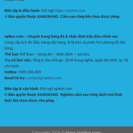
Biên tập & điều hành:
Đội ngũ
https://opiker.com
© Bản quyền thuộc KANGKANG. Cấm sao chép khi chưa được phép.
opiker.com – chuyên trang bóng đá & nhận định trận đấu chính xác
Cung cấp lịch thi đấu, bảng xếp hạng, tỷ lệ kèo và phân tích phong độ đội
bóng.
Thể loại:
thể thao – bóng đá – nhận định – soi kèo
Trụ sở làm việc:
tầng 3, tòa nhà gic, 33 lê trung nghĩa, quận tân bình, tp. hồ
chí minh
Hotline:
0902.456.839
Email hỗ trợ:
contact@opiker.com
Biên tập & vận hành:
Đội ngũ opiker.com
© Bản quyền thuộc KANGKANG. Nghiêm cấm sao chép dưới mọi hình
thức khi chưa được cho phép.
Copyright 2026 ©
https://opiker.com/