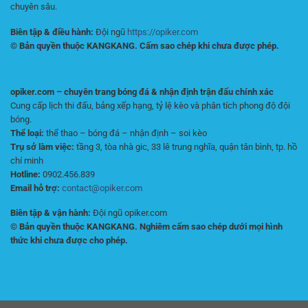
chuyên sâu.
Biên tập & điều hành:
Đội ngũ
https://opiker.com
© Bản quyền thuộc KANGKANG. Cấm sao chép khi chưa được phép.
opiker.com – chuyên trang bóng đá & nhận định trận đấu chính xác
Cung cấp lịch thi đấu, bảng xếp hạng, tỷ lệ kèo và phân tích phong độ đội
bóng.
Thể loại:
thể thao – bóng đá – nhận định – soi kèo
Trụ sở làm việc:
tầng 3, tòa nhà gic, 33 lê trung nghĩa, quận tân bình, tp. hồ
chí minh
Hotline:
0902.456.839
Email hỗ trợ:
contact@opiker.com
Biên tập & vận hành:
Đội ngũ opiker.com
© Bản quyền thuộc KANGKANG. Nghiêm cấm sao chép dưới mọi hình
thức khi chưa được cho phép.