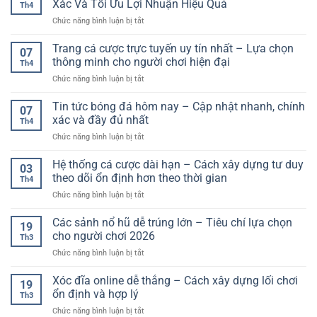
độ
Xác Và Tối Ưu Lợi Nhuận Hiệu Quả
đại
Th4
bóng
cao
ở
Chức năng bình luận bị tắt
đá
cùng
Kèo
trực
nền
Bóng
tuyến
Trang cá cược trực tuyến uy tín nhất – Lựa chọn
tảng
07
Đá
thế
thông minh cho người chơi hiện đại
ổn
Th4
Hôm
hệ
định,
ở
Chức năng bình luận bị tắt
Nay:
mới
tiện
Trang
Cách
lợi
cá
Tin tức bóng đá hôm nay – Cập nhật nhanh, chính
Phân
07
cược
Tích
xác và đầy đủ nhất
Th4
trực
Chuẩn
ở
Chức năng bình luận bị tắt
tuyến
Xác
Tin
uy
Và
tức
Hệ thống cá cược dài hạn – Cách xây dựng tư duy
tín
Tối
03
bóng
nhất
theo dõi ổn định hơn theo thời gian
Ưu
Th4
đá
–
Lợi
ở
Chức năng bình luận bị tắt
hôm
Lựa
Nhuận
Hệ
nay
chọn
Hiệu
thống
Các sảnh nổ hũ dễ trúng lớn – Tiêu chí lựa chọn
–
thông
19
Quả
cá
Cập
cho người chơi 2026
minh
Th3
cược
nhật
cho
ở
Chức năng bình luận bị tắt
dài
nhanh,
người
Các
hạn
chính
chơi
sảnh
Xóc đĩa online dễ thắng – Cách xây dựng lối chơi
–
xác
19
hiện
nổ
Cách
ổn định và hợp lý
và
đại
Th3
hũ
xây
đầy
ở
Chức năng bình luận bị tắt
dễ
dựng
đủ