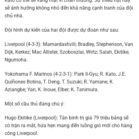
Kato có thể sẽ vắng mặt vì chấn thương. Sự thiếu hụt này
sẽ ảnh hưởng không nhỏ đến khả năng cạnh tranh của đội
chủ nhà.
Đội hình dự kiến của hai đội được dự đoán như sau:
Liverpool (4-3-3): Mamardashvili; Bradley, Stephenson, Van
Dijk, Kerkez; Mac Allister, Szoboszlai, Wirtz; Salah, Ekitike,
Ngumoha.
Yokohama F. Marinos (4-2-3-1): Park Il-Gyu; R. Kato, J.E.
Quiñones Botina, T. Deng, T. Suzuki; R. Yamane, K.
Aziangbe; Yan, K. Inoue, Elber; K. Tanimura.
Một số cầu thủ đáng chú ý:
Hugo Ekitike (Liverpool): Tân binh trị giá 79 triệu bảng sẽ
có trận ra mắt, hứa hẹn mang đến luồng gió mới cho hàng
công Liverpool.