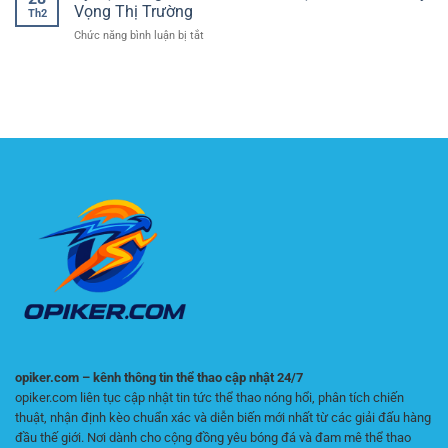
trực
trận
Vọng Thị Trường
bóng
Th2
tiếp
biên
đá
ở
Chức năng bình luận bị tắt
Ngoại
và
Tỷ
hạng
dự
Lệ
Anh:
đoán
Thắng
Bám
chỉ
Kèo
theo
số
–
phút,
phụ
Thước
bắt
chính
Đo
đúng
xác
Hiệu
nhịp
Suất
Premier
So
League
Với
Kỳ
Vọng
Thị
Trường
opiker.com – kênh thông tin thể thao cập nhật 24/7
opiker.com liên tục cập nhật tin tức thể thao nóng hổi, phân tích chiến
thuật, nhận định kèo chuẩn xác và diễn biến mới nhất từ các giải đấu hàng
đầu thế giới. Nơi dành cho cộng đồng yêu bóng đá và đam mê thể thao