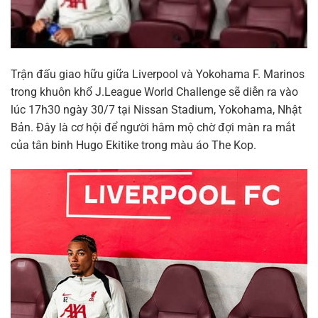
Trận đấu giao hữu giữa Liverpool và Yokohama F. Marinos
trong khuôn khổ J.League World Challenge sẽ diễn ra vào
lúc 17h30 ngày 30/7 tại Nissan Stadium, Yokohama, Nhật
Bản. Đây là cơ hội để người hâm mộ chờ đợi màn ra mắt
của tân binh Hugo Ekitike trong màu áo The Kop.