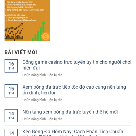
BÀI VIẾT MỚI
Cổng game casino trực tuyến uy tín cho người chơi
16
hiện đại
Th4
ở
Chức năng bình luận bị tắt
Cổng
game
Xem bóng đá trực tiếp tốc độ cao cùng nền tảng
15
casino
ổn định, tiện lợi
Th4
trực
ở
Chức năng bình luận bị tắt
tuyến
Xem
uy
bóng
Nền tảng xem bóng đá trực tuyến thế hệ mới
tín
14
đá
cho
Th4
ở
Chức năng bình luận bị tắt
trực
người
Nền
tiếp
chơi
tảng
Kèo Bóng Đá Hôm Nay: Cách Phân Tích Chuẩn
tốc
hiện
14
xem
độ