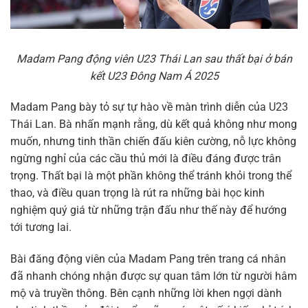
Madam Pang động viên U23 Thái Lan sau thất bại ở bán
kết U23 Đông Nam Á 2025
Madam Pang bày tỏ sự tự hào về màn trình diễn của U23
Thái Lan. Bà nhấn mạnh rằng, dù kết quả không như mong
muốn, nhưng tinh thần chiến đấu kiên cường, nỗ lực không
ngừng nghỉ của các cầu thủ mới là điều đáng được trân
trọng. Thất bại là một phần không thể tránh khỏi trong thể
thao, và điều quan trọng là rút ra những bài học kinh
nghiệm quý giá từ những trận đấu như thế này để hướng
tới tương lai.
Bài đăng động viên của Madam Pang trên trang cá nhân
đã nhanh chóng nhận được sự quan tâm lớn từ người hâm
mộ và truyền thông. Bên cạnh những lời khen ngợi dành