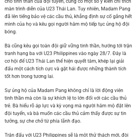
cho tinh thần của đội tuyển, cũng có một số ý kiến chỉ trích
màn trình diễn của U23 Thái Lan. Tuy nhiên, Madam Pang
đã lên tiếng bảo vệ các cầu thủ, khẳng định sự cố gắng hết
mình của họ và kêu gọi người hâm mộ tiếp tục ủng hộ đội
bóng.
Bà cũng kêu gọi toàn đội giữ vững tinh thần, hướng tới trận
tranh hạng ba với U23 Philippines vào ngày 28/7. Đây là
cơ hội để U23 Thái Lan thể hiện quyết tâm, khép lại giải
đấu một cách tích cực và gặt hái được những thành tích
tốt hơn trong tương lai.
Sự ủng hộ của Madam Pang không chỉ là lời động viên
tinh thần mà còn là sự khích lệ to lớn đối với các cầu thủ
trẻ. Bà hiểu rõ áp lực và kỳ vọng mà người hâm mộ đặt lên
đội tuyển, và bà muốn các cầu thủ cảm thấy được sự tin
tưởng, sự che chở từ phía lãnh đạo.
Trận đấu với U23 Philippines sẽ là một thử thách mới, đòi