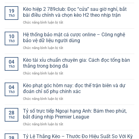
Xóc
trúng
tư
nhất
đĩa
Kèo hiệp 2 789club: Đọc “cửa” sau giờ nghỉ, bắt
lớn
duy
19
online
–
bài điều chỉnh và chọn kèo H2 theo nhịp trận
theo
Th3
dễ
Tiêu
dõi
ở
Chức năng bình luận bị tắt
thắng
chí
ổn
Kèo
–
lựa
định
hiệp
Hệ thống bảo mật cá cược online – Công nghệ
Cách
chọn
10
hơn
2
xây
bảo vệ dữ liệu người dùng
cho
theo
Th3
789club:
dựng
người
thời
ở
Chức năng bình luận bị tắt
Đọc
lối
chơi
gian
Hệ
“cửa”
chơi
2026
thống
Kèo tài xỉu chuẩn chuyên gia: Cách đọc tổng bàn
sau
ổn
04
bảo
giờ
thắng trong bóng đá
định
Th3
mật
nghỉ,
và
ở
Chức năng bình luận bị tắt
cá
bắt
hợp
Kèo
cược
bài
lý
tài
Kèo phạt góc hôm nay: đọc thế trận biên và dự
online
điều
04
xỉu
–
đoán chỉ số phụ chính xác
chỉnh
Th3
chuẩn
Công
và
ở
Chức năng bình luận bị tắt
chuyên
nghệ
chọn
Kèo
gia:
bảo
kèo
phạt
Tỷ số trực tiếp Ngoại hạng Anh: Bám theo phút,
Cách
vệ
28
H2
góc
đọc
bắt đúng nhịp Premier League
dữ
theo
Th2
hôm
tổng
liệu
nhịp
ở
Chức năng bình luận bị tắt
nay:
bàn
người
trận
Tỷ
đọc
thắng
dùng
số
Tỷ Lệ Thắng Kèo – Thước Đo Hiệu Suất So Với Kỳ
thế
trong
28