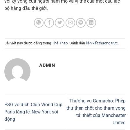
với kỳ vọng của người hâm mộ và vị thế của một câu lạc
bộ hàng đầu thế giới.
Bài viết này được đăng trong
Thể Thao
. Đánh dấu
liên kết thường trực
.
ADMIN
Thương vụ Garnacho: Phép
PSG vô địch Club World Cup:
thử then chốt cho tham vọng
Paris lặng lẽ, New York sôi
tái thiết của Manchester
động
United