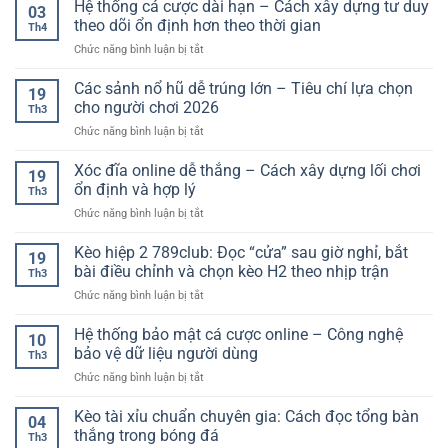
tức
Hệ thống cá cược dài hạn – Cách xây dựng tư duy
tín
Tối
03
bóng
nhất
theo dõi ổn định hơn theo thời gian
Ưu
Th4
đá
–
Lợi
ở
Chức năng bình luận bị tắt
hôm
Lựa
Nhuận
Hệ
nay
chọn
Hiệu
thống
Các sảnh nổ hũ dễ trúng lớn – Tiêu chí lựa chọn
–
thông
19
Quả
cá
Cập
cho người chơi 2026
minh
Th3
cược
nhật
cho
ở
Chức năng bình luận bị tắt
dài
nhanh,
người
Các
hạn
chính
chơi
sảnh
Xóc đĩa online dễ thắng – Cách xây dựng lối chơi
–
xác
19
hiện
nổ
Cách
ổn định và hợp lý
và
đại
Th3
hũ
xây
đầy
ở
Chức năng bình luận bị tắt
dễ
dựng
đủ
Xóc
trúng
tư
nhất
đĩa
Kèo hiệp 2 789club: Đọc “cửa” sau giờ nghỉ, bắt
lớn
duy
19
online
–
bài điều chỉnh và chọn kèo H2 theo nhịp trận
theo
Th3
dễ
Tiêu
dõi
ở
Chức năng bình luận bị tắt
thắng
chí
ổn
Kèo
–
lựa
định
hiệp
Hệ thống bảo mật cá cược online – Công nghệ
Cách
chọn
10
hơn
2
xây
bảo vệ dữ liệu người dùng
cho
theo
Th3
789club:
dựng
người
thời
ở
Chức năng bình luận bị tắt
Đọc
lối
chơi
gian
Hệ
“cửa”
chơi
2026
thống
Kèo tài xỉu chuẩn chuyên gia: Cách đọc tổng bàn
sau
ổn
04
bảo
giờ
thắng trong bóng đá
định
Th3
mật
nghỉ,