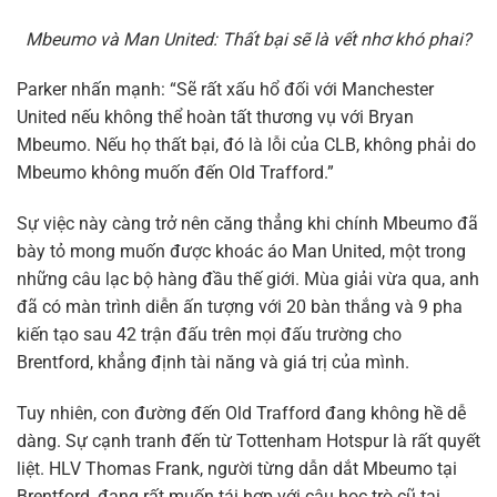
Mbeumo và Man United: Thất bại sẽ là vết nhơ khó phai?
Parker nhấn mạnh: “Sẽ rất xấu hổ đối với Manchester
United nếu không thể hoàn tất thương vụ với Bryan
Mbeumo. Nếu họ thất bại, đó là lỗi của CLB, không phải do
Mbeumo không muốn đến Old Trafford.”
Sự việc này càng trở nên căng thẳng khi chính Mbeumo đã
bày tỏ mong muốn được khoác áo Man United, một trong
những câu lạc bộ hàng đầu thế giới. Mùa giải vừa qua, anh
đã có màn trình diễn ấn tượng với 20 bàn thắng và 9 pha
kiến tạo sau 42 trận đấu trên mọi đấu trường cho
Brentford, khẳng định tài năng và giá trị của mình.
Tuy nhiên, con đường đến Old Trafford đang không hề dễ
dàng. Sự cạnh tranh đến từ Tottenham Hotspur là rất quyết
liệt. HLV Thomas Frank, người từng dẫn dắt Mbeumo tại
Brentford, đang rất muốn tái hợp với cậu học trò cũ tại