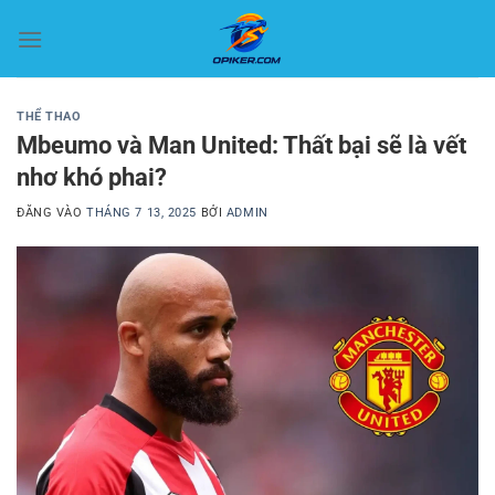
Bỏ
qua
nội
dung
THỂ THAO
Mbeumo và Man United: Thất bại sẽ là vết
nhơ khó phai?
ĐĂNG VÀO
THÁNG 7 13, 2025
BỞI
ADMIN