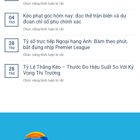
và
ở
Chức năng bình luận bị tắt
cá
bắt
hợp
Kèo
cược
bài
lý
tài
Kèo phạt góc hôm nay: đọc thế trận biên và dự
online
điều
04
xỉu
–
đoán chỉ số phụ chính xác
chỉnh
Th3
chuẩn
Công
và
ở
Chức năng bình luận bị tắt
chuyên
nghệ
chọn
Kèo
gia:
bảo
kèo
phạt
Tỷ số trực tiếp Ngoại hạng Anh: Bám theo phút,
Cách
vệ
28
H2
góc
đọc
bắt đúng nhịp Premier League
dữ
theo
Th2
hôm
tổng
liệu
nhịp
ở
Chức năng bình luận bị tắt
nay:
bàn
người
trận
Tỷ
đọc
thắng
dùng
số
Tỷ Lệ Thắng Kèo – Thước Đo Hiệu Suất So Với Kỳ
thế
trong
28
trực
trận
Vọng Thị Trường
bóng
Th2
tiếp
biên
đá
ở
Chức năng bình luận bị tắt
Ngoại
và
Tỷ
hạng
dự
Lệ
Anh:
đoán
Thắng
Bám
chỉ
Kèo
theo
số
–
phút,
phụ
Thước
bắt
chính
Đo
đúng
xác
Hiệu
nhịp
Suất
Premier
So
League
Với