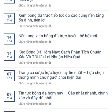
Th4
ở
Chức năng bình luận bị tắt
Cổng
game
Xem bóng đá trực tiếp tốc độ cao cùng nền tảng
15
casino
ổn định, tiện lợi
Th4
trực
ở
Chức năng bình luận bị tắt
tuyến
Xem
uy
bóng
Nền tảng xem bóng đá trực tuyến thế hệ mới
tín
14
đá
cho
Th4
ở
Chức năng bình luận bị tắt
trực
người
Nền
tiếp
chơi
tảng
Kèo Bóng Đá Hôm Nay: Cách Phân Tích Chuẩn
tốc
hiện
14
xem
độ
Xác Và Tối Ưu Lợi Nhuận Hiệu Quả
đại
Th4
bóng
cao
ở
Chức năng bình luận bị tắt
đá
cùng
Kèo
trực
nền
Bóng
tuyến
Trang cá cược trực tuyến uy tín nhất – Lựa chọn
tảng
07
Đá
thế
thông minh cho người chơi hiện đại
ổn
Th4
Hôm
hệ
định,
ở
Chức năng bình luận bị tắt
Nay:
mới
tiện
Trang
Cách
lợi
cá
Tin tức bóng đá hôm nay – Cập nhật nhanh, chính
Phân
07
cược
Tích
xác và đầy đủ nhất
Th4
trực
Chuẩn
ở
Chức năng bình luận bị tắt
tuyến
Xác
Tin
uy
Và