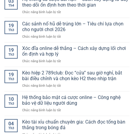
03
bóng
nhất
theo dõi ổn định hơn theo thời gian
Ưu
Th4
đá
–
Lợi
ở
Chức năng bình luận bị tắt
hôm
Lựa
Nhuận
Hệ
nay
chọn
Hiệu
thống
Các sảnh nổ hũ dễ trúng lớn – Tiêu chí lựa chọn
–
thông
19
Quả
cá
Cập
cho người chơi 2026
minh
Th3
cược
nhật
cho
ở
Chức năng bình luận bị tắt
dài
nhanh,
người
Các
hạn
chính
chơi
sảnh
Xóc đĩa online dễ thắng – Cách xây dựng lối chơi
–
xác
19
hiện
nổ
Cách
ổn định và hợp lý
và
đại
Th3
hũ
xây
đầy
ở
Chức năng bình luận bị tắt
dễ
dựng
đủ
Xóc
trúng
tư
nhất
đĩa
Kèo hiệp 2 789club: Đọc “cửa” sau giờ nghỉ, bắt
lớn
duy
19
online
–
bài điều chỉnh và chọn kèo H2 theo nhịp trận
theo
Th3
dễ
Tiêu
dõi
ở
Chức năng bình luận bị tắt
thắng
chí
ổn
Kèo
–
lựa
định
hiệp
Hệ thống bảo mật cá cược online – Công nghệ
Cách
chọn
10
hơn
2
xây
bảo vệ dữ liệu người dùng
cho
theo
Th3
789club:
dựng
người
thời
ở
Chức năng bình luận bị tắt
Đọc
lối
chơi
gian
Hệ
“cửa”
chơi
2026
thống
Kèo tài xỉu chuẩn chuyên gia: Cách đọc tổng bàn
sau
ổn
04
bảo
giờ
thắng trong bóng đá
định
Th3
mật
nghỉ,
và