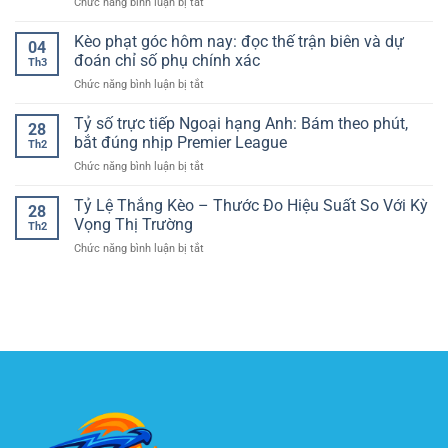
ở
Chức năng bình luận bị tắt
cá
bắt
hợp
Kèo
cược
bài
lý
tài
Kèo phạt góc hôm nay: đọc thế trận biên và dự
online
điều
04
xỉu
–
đoán chỉ số phụ chính xác
chỉnh
Th3
chuẩn
Công
và
ở
Chức năng bình luận bị tắt
chuyên
nghệ
chọn
Kèo
gia:
bảo
kèo
phạt
Tỷ số trực tiếp Ngoại hạng Anh: Bám theo phút,
Cách
vệ
28
H2
góc
đọc
bắt đúng nhịp Premier League
dữ
theo
Th2
hôm
tổng
liệu
nhịp
ở
Chức năng bình luận bị tắt
nay:
bàn
người
trận
Tỷ
đọc
thắng
dùng
số
Tỷ Lệ Thắng Kèo – Thước Đo Hiệu Suất So Với Kỳ
thế
trong
28
trực
trận
Vọng Thị Trường
bóng
Th2
tiếp
biên
đá
ở
Chức năng bình luận bị tắt
Ngoại
và
Tỷ
hạng
dự
Lệ
Anh:
đoán
Thắng
Bám
chỉ
Kèo
theo
số
–
phút,
phụ
Thước
bắt
chính
Đo
đúng
xác
Hiệu
nhịp
Suất
Premier
So
League
Với