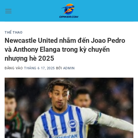
Bỏ
qua
nội
dung
THỂ THAO
Newcastle United nhắm đến Joao Pedro
và Anthony Elanga trong kỳ chuyển
nhượng hè 2025
ĐĂNG VÀO
THÁNG 6 17, 2025
BỞI
ADMIN