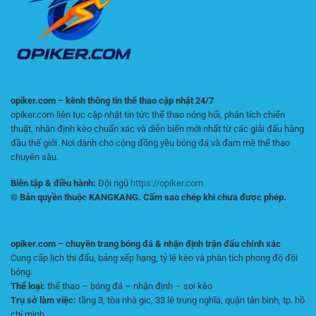
Kỳ
Vọng
Thị
Trường
opiker.com – kênh thông tin thể thao cập nhật 24/7
opiker.com liên tục cập nhật tin tức thể thao nóng hổi, phân tích chiến
thuật, nhận định kèo chuẩn xác và diễn biến mới nhất từ các giải đấu hàng
đầu thế giới. Nơi dành cho cộng đồng yêu bóng đá và đam mê thể thao
chuyên sâu.
Biên tập & điều hành:
Đội ngũ
https://opiker.com
© Bản quyền thuộc KANGKANG. Cấm sao chép khi chưa được phép.
opiker.com – chuyên trang bóng đá & nhận định trận đấu chính xác
Cung cấp lịch thi đấu, bảng xếp hạng, tỷ lệ kèo và phân tích phong độ đội
bóng.
Thể loại:
thể thao – bóng đá – nhận định – soi kèo
Trụ sở làm việc:
tầng 3, tòa nhà gic, 33 lê trung nghĩa, quận tân bình, tp. hồ
chí minh