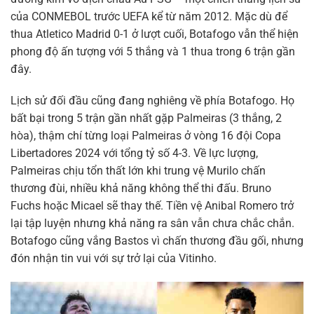
của CONMEBOL trước UEFA kể từ năm 2012. Mặc dù để
thua Atletico Madrid 0-1 ở lượt cuối, Botafogo vẫn thể hiện
phong độ ấn tượng với 5 thắng và 1 thua trong 6 trận gần
đây.
Lịch sử đối đầu cũng đang nghiêng về phía Botafogo. Họ
bất bại trong 5 trận gần nhất gặp Palmeiras (3 thắng, 2
hòa), thậm chí từng loại Palmeiras ở vòng 16 đội Copa
Libertadores 2024 với tổng tỷ số 4-3. Về lực lượng,
Palmeiras chịu tổn thất lớn khi trung vệ Murilo chấn
thương đùi, nhiều khả năng không thể thi đấu. Bruno
Fuchs hoặc Micael sẽ thay thế. Tiền vệ Anibal Romero trở
lại tập luyện nhưng khả năng ra sân vẫn chưa chắc chắn.
Botafogo cũng vắng Bastos vì chấn thương đầu gối, nhưng
đón nhận tin vui với sự trở lại của Vitinho.