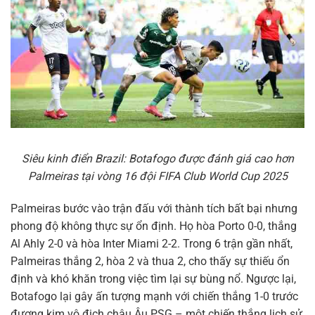
Siêu kinh điển Brazil: Botafogo được đánh giá cao hơn
Palmeiras tại vòng 16 đội FIFA Club World Cup 2025
Palmeiras bước vào trận đấu với thành tích bất bại nhưng
phong độ không thực sự ổn định. Họ hòa Porto 0-0, thắng
Al Ahly 2-0 và hòa Inter Miami 2-2. Trong 6 trận gần nhất,
Palmeiras thắng 2, hòa 2 và thua 2, cho thấy sự thiếu ổn
định và khó khăn trong việc tìm lại sự bùng nổ. Ngược lại,
Botafogo lại gây ấn tượng mạnh với chiến thắng 1-0 trước
đương kim vô địch châu Âu PSG – một chiến thắng lịch sử