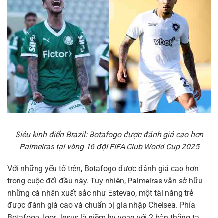
Siêu kinh điển Brazil: Botafogo được đánh giá cao hơn
Palmeiras tại vòng 16 đội FIFA Club World Cup 2025
Với những yếu tố trên, Botafogo được đánh giá cao hơn
trong cuộc đối đầu này. Tuy nhiên, Palmeiras vẫn sở hữu
những cá nhân xuất sắc như Estevao, một tài năng trẻ
được đánh giá cao và chuẩn bị gia nhập Chelsea. Phía
Botafogo, Igor Jesus là niềm hy vọng với 2 bàn thắng tại