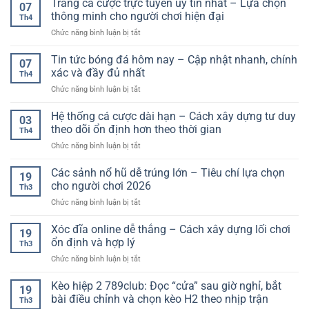
Trang cá cược trực tuyến uy tín nhất – Lựa chọn
tảng
07
Đá
thế
thông minh cho người chơi hiện đại
ổn
Th4
Hôm
hệ
định,
ở
Chức năng bình luận bị tắt
Nay:
mới
tiện
Trang
Cách
lợi
cá
Tin tức bóng đá hôm nay – Cập nhật nhanh, chính
Phân
07
cược
Tích
xác và đầy đủ nhất
Th4
trực
Chuẩn
ở
Chức năng bình luận bị tắt
tuyến
Xác
Tin
uy
Và
tức
Hệ thống cá cược dài hạn – Cách xây dựng tư duy
tín
Tối
03
bóng
nhất
theo dõi ổn định hơn theo thời gian
Ưu
Th4
đá
–
Lợi
ở
Chức năng bình luận bị tắt
hôm
Lựa
Nhuận
Hệ
nay
chọn
Hiệu
thống
Các sảnh nổ hũ dễ trúng lớn – Tiêu chí lựa chọn
–
thông
19
Quả
cá
Cập
cho người chơi 2026
minh
Th3
cược
nhật
cho
ở
Chức năng bình luận bị tắt
dài
nhanh,
người
Các
hạn
chính
chơi
sảnh
Xóc đĩa online dễ thắng – Cách xây dựng lối chơi
–
xác
19
hiện
nổ
Cách
ổn định và hợp lý
và
đại
Th3
hũ
xây
đầy
ở
Chức năng bình luận bị tắt
dễ
dựng
đủ
Xóc
trúng
tư
nhất
đĩa
Kèo hiệp 2 789club: Đọc “cửa” sau giờ nghỉ, bắt
lớn
duy
19
online
–
bài điều chỉnh và chọn kèo H2 theo nhịp trận
theo
Th3
dễ
Tiêu