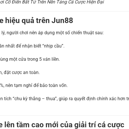
hơi Cổ Điển Bất Tử Trên Nền Tảng Cá Cược Hiện Đại
ine hiệu quả trên Jun88
 lý, người chơi nên áp dụng một số chiến thuật sau:
gần nhất để nhận biết “nhịp cầu”.
ùng một cửa trong 5 ván liền.
, đặt cược an toàn.
%, nên tạm nghỉ để bảo toàn vốn.
 tích “chu kỳ thắng – thua”, giúp ra quyết định chính xác hơn t
e lên tầm cao mới của giải trí cá cược