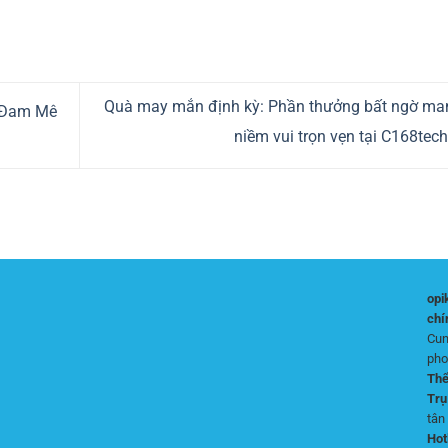
Quà may mắn định kỳ: Phần thưởng bất ngờ man
 Đam Mê
niềm vui trọn vẹn tại C168tec
opi
chí
Cun
pho
Thể
Trụ
tân
Hot