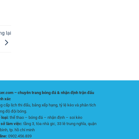
g lại
h
ker.com – chuyên trang bóng đá & nhận định trận đấu
nh xác
g cấp lịch thi đấu, bảng xếp hạng, tỷ lệ kèo và phân tích
ng độ đội bóng.
 loại:
thể thao – bóng đá – nhận định – soi kèo
 sở làm việc:
tầng 3, tòa nhà gic, 33 lê trung nghĩa, quận
 bình, tp. hồ chí minh
line:
0902.456.839