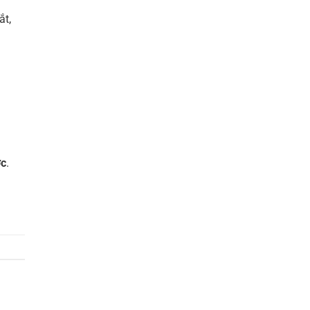
Đo
nhịp
ắt,
Hiệu
Premier
Suất
League
So
Với
Kỳ
Vọng
Thị
Trường
ợc
.