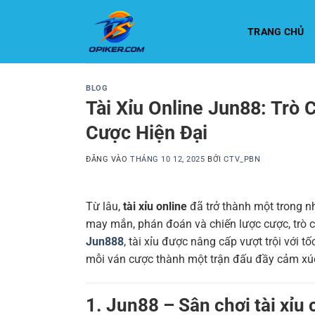
Bỏ
qua
TRANG CHỦ
nội
dung
BLOG
Tài Xỉu Online Jun88: Trò
Cược Hiện Đại
ĐĂNG VÀO
THÁNG 10 12, 2025
BỞI
CTV_PBN
Từ lâu,
tài xỉu online
đã trở thành một trong nh
may mắn, phán đoán và chiến lược cược, trò c
Jun888
, tài xỉu được nâng cấp vượt trội với t
mỗi ván cược thành một trận đấu đầy cảm xú
1. Jun88 – Sân chơi tài xỉu