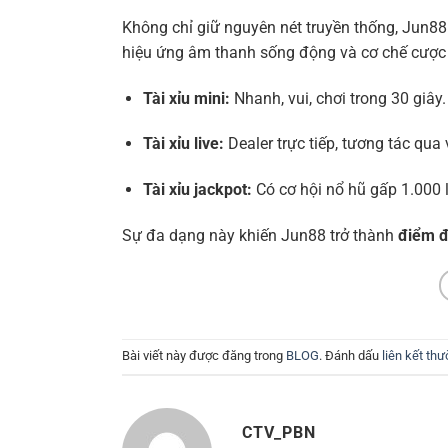
Không chỉ giữ nguyên nét truyền thống, Jun88 c
hiệu ứng âm thanh sống động và cơ chế cược 
Tài xỉu mini:
Nhanh, vui, chơi trong 30 giây.
Tài xỉu live:
Dealer trực tiếp, tương tác qua 
Tài xỉu jackpot:
Có cơ hội nổ hũ gấp 1.000 l
Sự đa dạng này khiến Jun88 trở thành
điểm đ
Bài viết này được đăng trong
BLOG
. Đánh dấu
liên kết thư
CTV_PBN