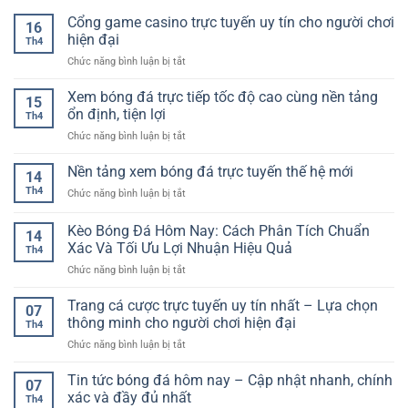
Cổng game casino trực tuyến uy tín cho người chơi
16
hiện đại
Th4
ở
Chức năng bình luận bị tắt
Cổng
game
Xem bóng đá trực tiếp tốc độ cao cùng nền tảng
15
casino
ổn định, tiện lợi
Th4
trực
ở
Chức năng bình luận bị tắt
tuyến
Xem
uy
bóng
Nền tảng xem bóng đá trực tuyến thế hệ mới
tín
14
đá
cho
Th4
ở
Chức năng bình luận bị tắt
trực
người
Nền
tiếp
chơi
tảng
Kèo Bóng Đá Hôm Nay: Cách Phân Tích Chuẩn
tốc
hiện
14
xem
độ
Xác Và Tối Ưu Lợi Nhuận Hiệu Quả
đại
Th4
bóng
cao
ở
Chức năng bình luận bị tắt
đá
cùng
Kèo
trực
nền
Bóng
tuyến
Trang cá cược trực tuyến uy tín nhất – Lựa chọn
tảng
07
Đá
thế
thông minh cho người chơi hiện đại
ổn
Th4
Hôm
hệ
định,
ở
Chức năng bình luận bị tắt
Nay:
mới
tiện
Trang
Cách
lợi
cá
Tin tức bóng đá hôm nay – Cập nhật nhanh, chính
Phân
07
cược
Tích
xác và đầy đủ nhất
Th4
trực