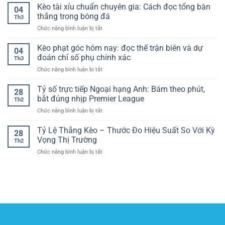
thống
Kèo tài xỉu chuẩn chuyên gia: Cách đọc tổng bàn
sau
ổn
04
bảo
giờ
thắng trong bóng đá
định
Th3
mật
nghỉ,
và
ở
Chức năng bình luận bị tắt
cá
bắt
hợp
Kèo
cược
bài
lý
tài
Kèo phạt góc hôm nay: đọc thế trận biên và dự
online
điều
04
xỉu
–
đoán chỉ số phụ chính xác
chỉnh
Th3
chuẩn
Công
và
ở
Chức năng bình luận bị tắt
chuyên
nghệ
chọn
Kèo
gia:
bảo
kèo
phạt
Tỷ số trực tiếp Ngoại hạng Anh: Bám theo phút,
Cách
vệ
28
H2
góc
đọc
bắt đúng nhịp Premier League
dữ
theo
Th2
hôm
tổng
liệu
nhịp
ở
Chức năng bình luận bị tắt
nay:
bàn
người
trận
Tỷ
đọc
thắng
dùng
số
Tỷ Lệ Thắng Kèo – Thước Đo Hiệu Suất So Với Kỳ
thế
trong
28
trực
trận
Vọng Thị Trường
bóng
Th2
tiếp
biên
đá
ở
Chức năng bình luận bị tắt
Ngoại
và
Tỷ
hạng
dự
Lệ
Anh:
đoán
Thắng
Bám
chỉ
Kèo
theo
số
–
phút,
phụ
Thước
bắt
chính
Đo
đúng
xác
Hiệu
nhịp