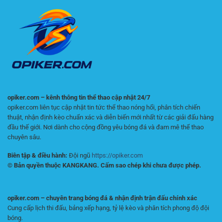
Suất
Premier
So
League
Với
Kỳ
Vọng
Thị
Trường
opiker.com – kênh thông tin thể thao cập nhật 24/7
opiker.com liên tục cập nhật tin tức thể thao nóng hổi, phân tích chiến
thuật, nhận định kèo chuẩn xác và diễn biến mới nhất từ các giải đấu hàng
đầu thế giới. Nơi dành cho cộng đồng yêu bóng đá và đam mê thể thao
chuyên sâu.
Biên tập & điều hành:
Đội ngũ
https://opiker.com
© Bản quyền thuộc KANGKANG. Cấm sao chép khi chưa được phép.
opiker.com – chuyên trang bóng đá & nhận định trận đấu chính xác
Cung cấp lịch thi đấu, bảng xếp hạng, tỷ lệ kèo và phân tích phong độ đội
bóng.