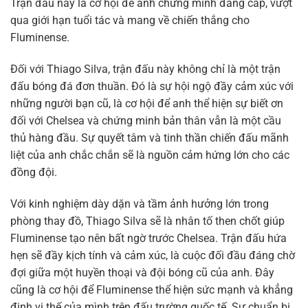
Trận đấu này là cơ hội để anh chứng minh đẳng cấp, vượt
qua giới hạn tuổi tác và mang về chiến thắng cho
Fluminense.
Đối với Thiago Silva, trận đấu này không chỉ là một trận
đấu bóng đá đơn thuần. Đó là sự hội ngộ đầy cảm xúc với
những người bạn cũ, là cơ hội để anh thể hiện sự biết ơn
đối với Chelsea và chứng minh bản thân vẫn là một cầu
thủ hàng đầu. Sự quyết tâm và tinh thần chiến đấu mãnh
liệt của anh chắc chắn sẽ là nguồn cảm hứng lớn cho các
đồng đội.
Với kinh nghiệm dày dặn và tầm ảnh hưởng lớn trong
phòng thay đồ, Thiago Silva sẽ là nhân tố then chốt giúp
Fluminense tạo nên bất ngờ trước Chelsea. Trận đấu hứa
hẹn sẽ đầy kịch tính và cảm xúc, là cuộc đối đầu đáng chờ
đợi giữa một huyền thoại và đội bóng cũ của anh. Đây
cũng là cơ hội để Fluminense thể hiện sức mạnh và khẳng
định vị thế của mình trên đấu trường quốc tế. Sự chuẩn bị