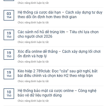
Chuẩn
ở
Chức năng bình luận bị tắt
tuyến
Xác
Tin
uy
Và
tức
Hệ thống cá cược dài hạn – Cách xây dựng tư duy
tín
Tối
03
bóng
nhất
theo dõi ổn định hơn theo thời gian
Ưu
Th4
đá
–
Lợi
ở
Chức năng bình luận bị tắt
hôm
Lựa
Nhuận
Hệ
nay
chọn
Hiệu
thống
Các sảnh nổ hũ dễ trúng lớn – Tiêu chí lựa chọn
–
thông
19
Quả
cá
Cập
cho người chơi 2026
minh
Th3
cược
nhật
cho
ở
Chức năng bình luận bị tắt
dài
nhanh,
người
Các
hạn
chính
chơi
sảnh
Xóc đĩa online dễ thắng – Cách xây dựng lối chơi
–
xác
19
hiện
nổ
Cách
ổn định và hợp lý
và
đại
Th3
hũ
xây
đầy
ở
Chức năng bình luận bị tắt
dễ
dựng
đủ
Xóc
trúng
tư
nhất
đĩa
Kèo hiệp 2 789club: Đọc “cửa” sau giờ nghỉ, bắt
lớn
duy
19
online
–
bài điều chỉnh và chọn kèo H2 theo nhịp trận
theo
Th3
dễ
Tiêu
dõi
ở
Chức năng bình luận bị tắt
thắng
chí
ổn
Kèo
–
lựa
định
hiệp
Hệ thống bảo mật cá cược online – Công nghệ
Cách
chọn
10
hơn
2
xây
bảo vệ dữ liệu người dùng
cho
theo
Th3
789club:
dựng
người
thời
ở
Chức năng bình luận bị tắt
Đọc
lối
chơi
gian
Hệ
“cửa”
chơi
2026