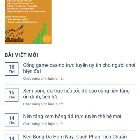
BÀI VIẾT MỚI
Cổng game casino trực tuyến uy tín cho người chơi
16
hiện đại
Th4
ở
Chức năng bình luận bị tắt
Cổng
game
Xem bóng đá trực tiếp tốc độ cao cùng nền tảng
15
casino
ổn định, tiện lợi
Th4
trực
ở
Chức năng bình luận bị tắt
tuyến
Xem
uy
bóng
Nền tảng xem bóng đá trực tuyến thế hệ mới
tín
14
đá
cho
Th4
ở
Chức năng bình luận bị tắt
trực
người
Nền
tiếp
chơi
tảng
Kèo Bóng Đá Hôm Nay: Cách Phân Tích Chuẩn
tốc
hiện
14
xem