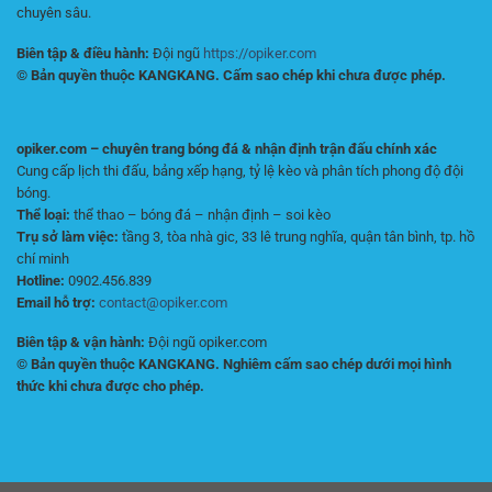
chuyên sâu.
Biên tập & điều hành:
Đội ngũ
https://opiker.com
© Bản quyền thuộc KANGKANG. Cấm sao chép khi chưa được phép.
opiker.com – chuyên trang bóng đá & nhận định trận đấu chính xác
Cung cấp lịch thi đấu, bảng xếp hạng, tỷ lệ kèo và phân tích phong độ đội
bóng.
Thể loại:
thể thao – bóng đá – nhận định – soi kèo
Trụ sở làm việc:
tầng 3, tòa nhà gic, 33 lê trung nghĩa, quận tân bình, tp. hồ
chí minh
Hotline:
0902.456.839
Email hỗ trợ:
contact@opiker.com
Biên tập & vận hành:
Đội ngũ opiker.com
© Bản quyền thuộc KANGKANG. Nghiêm cấm sao chép dưới mọi hình
thức khi chưa được cho phép.