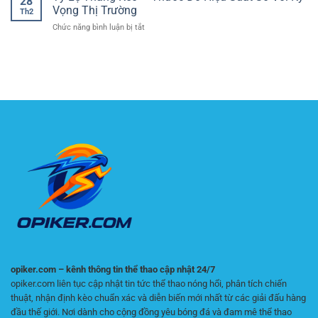
28
trực
trận
Vọng Thị Trường
bóng
Th2
tiếp
biên
đá
ở
Chức năng bình luận bị tắt
Ngoại
và
Tỷ
hạng
dự
Lệ
Anh:
đoán
Thắng
Bám
chỉ
Kèo
theo
số
–
phút,
phụ
Thước
bắt
chính
Đo
đúng
xác
Hiệu
nhịp
Suất
Premier
So
League
Với
Kỳ
Vọng
Thị
Trường
opiker.com – kênh thông tin thể thao cập nhật 24/7
opiker.com liên tục cập nhật tin tức thể thao nóng hổi, phân tích chiến
thuật, nhận định kèo chuẩn xác và diễn biến mới nhất từ các giải đấu hàng
đầu thế giới. Nơi dành cho cộng đồng yêu bóng đá và đam mê thể thao