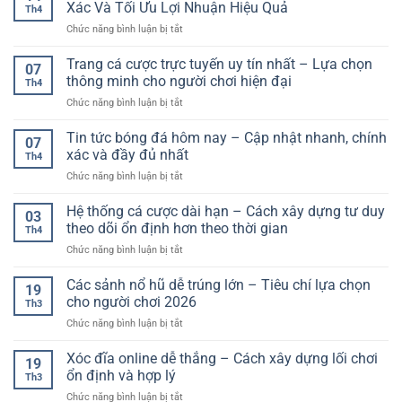
độ
Xác Và Tối Ưu Lợi Nhuận Hiệu Quả
đại
Th4
bóng
cao
ở
Chức năng bình luận bị tắt
đá
cùng
Kèo
trực
nền
Bóng
tuyến
Trang cá cược trực tuyến uy tín nhất – Lựa chọn
tảng
07
Đá
thế
thông minh cho người chơi hiện đại
ổn
Th4
Hôm
hệ
định,
ở
Chức năng bình luận bị tắt
Nay:
mới
tiện
Trang
Cách
lợi
cá
Tin tức bóng đá hôm nay – Cập nhật nhanh, chính
Phân
07
cược
Tích
xác và đầy đủ nhất
Th4
trực
Chuẩn
ở
Chức năng bình luận bị tắt
tuyến
Xác
Tin
uy
Và
tức
Hệ thống cá cược dài hạn – Cách xây dựng tư duy
tín
Tối
03
bóng
nhất
theo dõi ổn định hơn theo thời gian
Ưu
Th4
đá
–
Lợi
ở
Chức năng bình luận bị tắt
hôm
Lựa
Nhuận
Hệ
nay
chọn
Hiệu
thống
Các sảnh nổ hũ dễ trúng lớn – Tiêu chí lựa chọn
–
thông
19
Quả
cá
Cập
cho người chơi 2026
minh
Th3
cược
nhật
cho
ở
Chức năng bình luận bị tắt
dài
nhanh,
người
Các
hạn
chính
chơi
sảnh
Xóc đĩa online dễ thắng – Cách xây dựng lối chơi
–
xác
19
hiện
nổ
Cách
ổn định và hợp lý
và
đại
Th3
hũ
xây
đầy
ở
Chức năng bình luận bị tắt
dễ
dựng