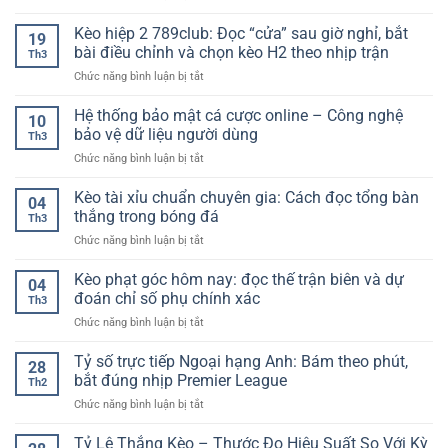
đủ
Xóc
trúng
tư
nhất
đĩa
Kèo hiệp 2 789club: Đọc “cửa” sau giờ nghỉ, bắt
lớn
duy
19
online
–
bài điều chỉnh và chọn kèo H2 theo nhịp trận
theo
Th3
dễ
Tiêu
dõi
ở
Chức năng bình luận bị tắt
thắng
chí
ổn
Kèo
–
lựa
định
hiệp
Hệ thống bảo mật cá cược online – Công nghệ
Cách
chọn
10
hơn
2
xây
bảo vệ dữ liệu người dùng
cho
theo
Th3
789club:
dựng
người
thời
ở
Chức năng bình luận bị tắt
Đọc
lối
chơi
gian
Hệ
“cửa”
chơi
2026
thống
Kèo tài xỉu chuẩn chuyên gia: Cách đọc tổng bàn
sau
ổn
04
bảo
giờ
thắng trong bóng đá
định
Th3
mật
nghỉ,
và
ở
Chức năng bình luận bị tắt
cá
bắt
hợp
Kèo
cược
bài
lý
tài
Kèo phạt góc hôm nay: đọc thế trận biên và dự
online
điều
04
xỉu
–
đoán chỉ số phụ chính xác
chỉnh
Th3
chuẩn
Công
và
ở
Chức năng bình luận bị tắt
chuyên
nghệ
chọn
Kèo
gia:
bảo
kèo
phạt
Tỷ số trực tiếp Ngoại hạng Anh: Bám theo phút,
Cách
vệ
28
H2
góc
đọc
bắt đúng nhịp Premier League
dữ
theo
Th2
hôm
tổng
liệu
nhịp
ở
Chức năng bình luận bị tắt
nay:
bàn
người
trận
Tỷ
đọc
thắng
dùng
số
Tỷ Lệ Thắng Kèo – Thước Đo Hiệu Suất So Với Kỳ
thế
trong