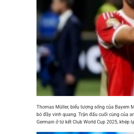
Thomas Müller, biểu tượng sống của Bayern Mu
bó đầy vinh quang. Trận đấu cuối cùng của anh
Germain ở tứ kết Club World Cup 2025, khép l