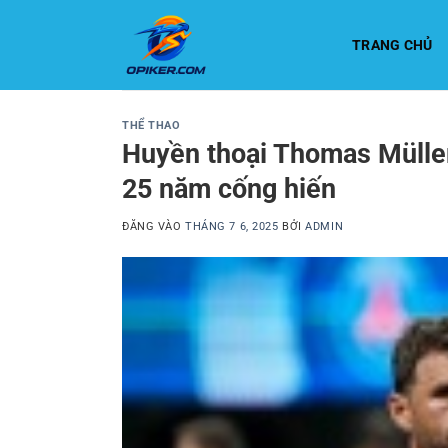
Bỏ
qua
TRANG CHỦ
nội
dung
THỂ THAO
Huyền thoại Thomas Müller
25 năm cống hiến
ĐĂNG VÀO
THÁNG 7 6, 2025
BỞI
ADMIN