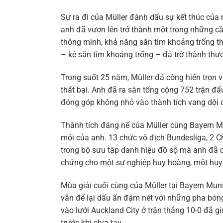
Sự ra đi của Müller đánh dấu sự kết thúc của 
anh đã vươn lên trở thành một trong những cầu
thông minh, khả năng săn tìm khoảng trống th
– kẻ săn tìm khoảng trống – đã trở thành thươn
Trong suốt 25 năm, Müller đã cống hiến trọn 
thất bại. Anh đã ra sân tổng cộng 752 trận đấ
đóng góp không nhỏ vào thành tích vang dội
Thành tích đáng nể của Müller cùng Bayern M
mỏi của anh. 13 chức vô địch Bundesliga, 2 
trong bộ sưu tập danh hiệu đồ sộ mà anh đã 
chứng cho một sự nghiệp huy hoàng, một huy
Mùa giải cuối cùng của Müller tại Bayern Mu
vẫn để lại dấu ấn đậm nét với những pha bóng
vào lưới Auckland City ở trận thắng 10-0 đã
trước khi chia tay.