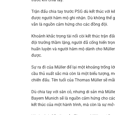
Trận đấu chia tay trước PSG dù kết thúc với k
được người hâm mộ ghi nhận. Dù không thể gi
vẫn là nguồn cảm hứng cho các đồng đội.
Khoảnh khắc trọng tài nổi còi kết thúc trận đ
đội trưởng thầm lặng, người đã cống hiến trọn
huấn luyện và người hâm mộ dành cho Müller 
được.
Sự ra đi của Müller để lại một khoảng trống 
cầu thủ xuất sắc mà còn là một biểu tượng, m
chiến đấu. Tên tuổi của Thomas Müller sẽ mãi
Dù chia tay với sân cỏ, nhưng di sản mà Mülle
Bayern Munich sẽ là nguồn cảm hứng cho các t
kết thúc của một hành trình, mà còn là sự mở