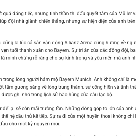
ết quả đáng tiếc, nhưng tinh thần thi đấu quyết tâm của Müller 
úp đội nhà giành chiến thắng, nhưng sự hiện diện của anh trên
ấu cũng là lúc cả sân vận động Allianz Arena cùng hướng về ngư
 vẹn tuổi thanh xuân cho Bayern. Sự tri ân của các đồng đội, b
là minh chứng rõ ràng cho sự kính trọng và yêu mến mà anh n
lớn trong lòng người hâm mộ Bayern Munich. Anh không chỉ là m
ột tấm gương sáng về lòng trung thành, sự cống hiến và tinh th
 được ghi nhớ trong lịch sử hào hùng của câu lạc bộ.
r để lại sẽ còn mãi trường tồn. Những đóng góp to lớn của anh
hế hệ cầu thủ kế tiếp. Sự ra đi của một huyền thoại không chỉ 
 đầu cho một kỷ nguyên mới.