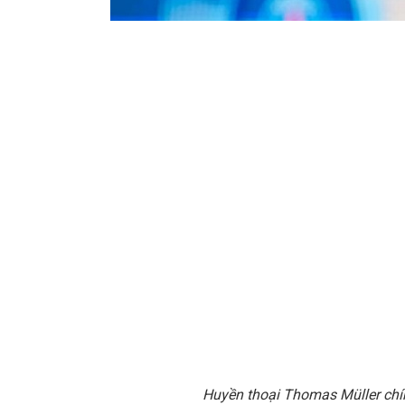
Huyền thoại Thomas Müller chí