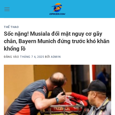
Bỏ
qua
nội
dung
THỂ THAO
Sốc nặng! Musiala đối mặt nguy cơ gãy
chân, Bayern Munich đứng trước khó khăn
khổng lồ
ĐĂNG VÀO
THÁNG 7 6, 2025
BỞI
ADMIN