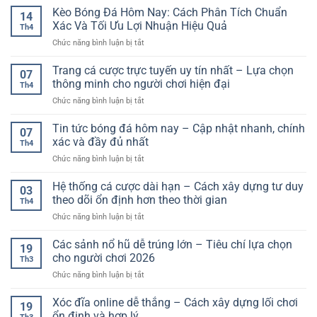
chơi
tảng
Kèo Bóng Đá Hôm Nay: Cách Phân Tích Chuẩn
tốc
hiện
14
xem
độ
Xác Và Tối Ưu Lợi Nhuận Hiệu Quả
đại
Th4
bóng
cao
ở
Chức năng bình luận bị tắt
đá
cùng
Kèo
trực
nền
Bóng
tuyến
Trang cá cược trực tuyến uy tín nhất – Lựa chọn
tảng
07
Đá
thế
thông minh cho người chơi hiện đại
ổn
Th4
Hôm
hệ
định,
ở
Chức năng bình luận bị tắt
Nay:
mới
tiện
Trang
Cách
lợi
cá
Tin tức bóng đá hôm nay – Cập nhật nhanh, chính
Phân
07
cược
Tích
xác và đầy đủ nhất
Th4
trực
Chuẩn
ở
Chức năng bình luận bị tắt
tuyến
Xác
Tin
uy
Và
tức
Hệ thống cá cược dài hạn – Cách xây dựng tư duy
tín
Tối
03
bóng
nhất
theo dõi ổn định hơn theo thời gian
Ưu
Th4
đá
–
Lợi
ở
Chức năng bình luận bị tắt
hôm
Lựa
Nhuận
Hệ
nay
chọn
Hiệu
thống
Các sảnh nổ hũ dễ trúng lớn – Tiêu chí lựa chọn
–
thông
19
Quả
cá
Cập
cho người chơi 2026
minh
Th3
cược
nhật
cho
ở
Chức năng bình luận bị tắt
dài
nhanh,
người
Các
hạn
chính
chơi
sảnh
Xóc đĩa online dễ thắng – Cách xây dựng lối chơi
–
xác
19
hiện
nổ
Cách
ổn định và hợp lý
và
đại