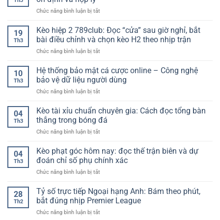
Th3
hũ
xây
đầy
ở
Chức năng bình luận bị tắt
dễ
dựng
đủ
Xóc
trúng
tư
nhất
đĩa
Kèo hiệp 2 789club: Đọc “cửa” sau giờ nghỉ, bắt
lớn
duy
19
online
–
bài điều chỉnh và chọn kèo H2 theo nhịp trận
theo
Th3
dễ
Tiêu
dõi
ở
Chức năng bình luận bị tắt
thắng
chí
ổn
Kèo
–
lựa
định
hiệp
Hệ thống bảo mật cá cược online – Công nghệ
Cách
chọn
10
hơn
2
xây
bảo vệ dữ liệu người dùng
cho
theo
Th3
789club:
dựng
người
thời
ở
Chức năng bình luận bị tắt
Đọc
lối
chơi
gian
Hệ
“cửa”
chơi
2026
thống
Kèo tài xỉu chuẩn chuyên gia: Cách đọc tổng bàn
sau
ổn
04
bảo
giờ
thắng trong bóng đá
định
Th3
mật
nghỉ,
và
ở
Chức năng bình luận bị tắt
cá
bắt
hợp
Kèo
cược
bài
lý
tài
Kèo phạt góc hôm nay: đọc thế trận biên và dự
online
điều
04
xỉu
–
đoán chỉ số phụ chính xác
chỉnh
Th3
chuẩn
Công
và
ở
Chức năng bình luận bị tắt
chuyên
nghệ
chọn
Kèo
gia:
bảo
kèo
phạt
Tỷ số trực tiếp Ngoại hạng Anh: Bám theo phút,
Cách
vệ
28
H2
góc
đọc
bắt đúng nhịp Premier League
dữ
theo
Th2
hôm
tổng
liệu
nhịp
ở
Chức năng bình luận bị tắt
nay:
bàn
người
trận