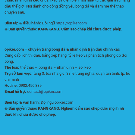
thuật, nhận định kèo chuẩn xác và diễn biến mới nhất từ các giải đấu hàng
đầu thế giới. Nơi dành cho cộng đồng yêu bóng đá và đam mê thể thao
chuyên sâu.
Biên tập & điều hành:
Đội ngũ
https://opiker.com
© Bản quyền thuộc KANGKANG. Cấm sao chép khi chưa được phép.
opiker.com – chuyên trang bóng đá & nhận định trận đấu chính xác
Cung cấp lịch thi đấu, bảng xếp hạng, tỷ lệ kèo và phân tích phong độ đội
bóng.
Thể loại:
thể thao – bóng đá – nhận định – soi kèo
Trụ sở làm việc:
tầng 3, tòa nhà gic, 33 lê trung nghĩa, quận tân bình, tp. hồ
chí minh
Hotline:
0902.456.839
Email hỗ trợ:
contact@opiker.com
Biên tập & vận hành:
Đội ngũ opiker.com
© Bản quyền thuộc KANGKANG. Nghiêm cấm sao chép dưới mọi hình
thức khi chưa được cho phép.