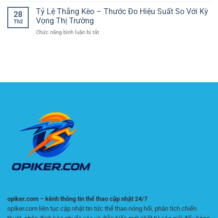
Tỷ
đọc
thắng
dùng
số
Tỷ Lệ Thắng Kèo – Thước Đo Hiệu Suất So Với Kỳ
thế
trong
28
trực
trận
Vọng Thị Trường
bóng
Th2
tiếp
biên
đá
ở
Chức năng bình luận bị tắt
Ngoại
và
Tỷ
hạng
dự
Lệ
Anh:
đoán
Thắng
Bám
chỉ
Kèo
theo
số
–
phút,
phụ
Thước
bắt
chính
Đo
đúng
xác
Hiệu
nhịp
Suất
Premier
So
League
Với
Kỳ
Vọng
Thị
Trường
opiker.com – kênh thông tin thể thao cập nhật 24/7
opiker.com liên tục cập nhật tin tức thể thao nóng hổi, phân tích chiến