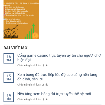
BÀI VIẾT MỚI
Cổng game casino trực tuyến uy tín cho người chơi
16
hiện đại
Th4
ở
Chức năng bình luận bị tắt
Cổng
game
Xem bóng đá trực tiếp tốc độ cao cùng nền tảng
15
casino
ổn định, tiện lợi
Th4
trực
ở
Chức năng bình luận bị tắt
tuyến
Xem
uy
bóng
Nền tảng xem bóng đá trực tuyến thế hệ mới
tín
14
đá
cho
Th4
ở
Chức năng bình luận bị tắt
trực
người
Nền
tiếp